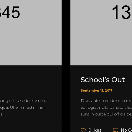
School’s Out
September 15, 2017
cing elit, sed do eiusmod
Duis aute irure dolor in rep
liqua. Ut enim ad minim
eu fugiat nulla pariatur. E
 ...
sunt in culpa qui officia des
No 
0 likes