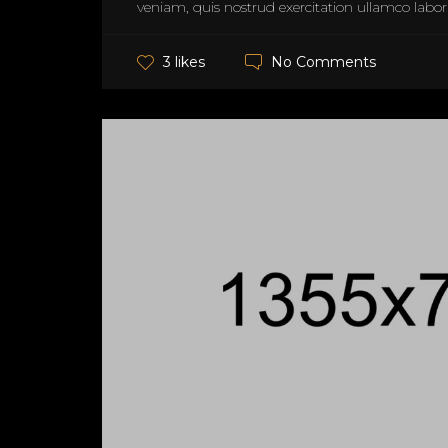
veniam, quis nostrud exercitation ullamco laboris
No Comments
3 likes