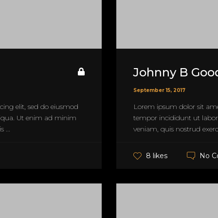
Johnny B Goo
September 15, 2017
cing elit, sed do eiusmod
Lorem ipsum dolor sit amet
liqua. Ut enim ad minim
tempor incididunt ut labo
 ...
veniam, quis nostrud exerci
No 
8 likes