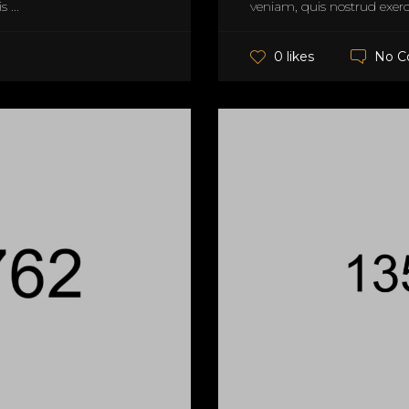
 ...
veniam, quis nostrud exerci
No 
0 likes