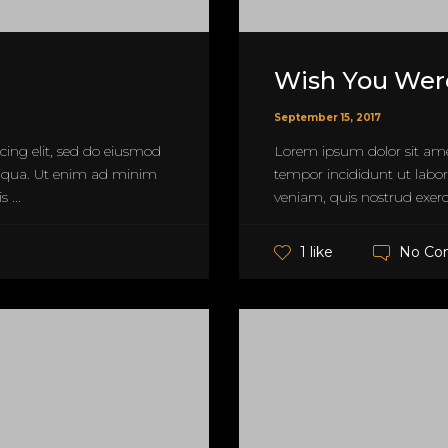
Wish You Wer
September 15, 2017
cing elit, sed do eiusmod
Lorem ipsum dolor sit amet
liqua. Ut enim ad minim
tempor incididunt ut labo
 ...
veniam, quis nostrud exerci
No Co
1 like