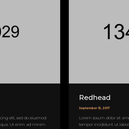
Redhead
September 15, 2017
cing elit, sed do eiusmod
Lorem ipsum dolor sit amet
liqua. Ut enim ad minim
tempor incididunt ut labo